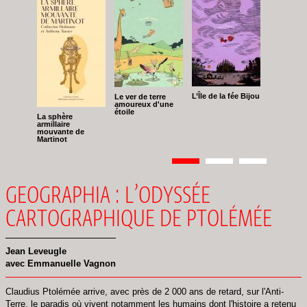
L’Île de la fée Bijou
Le ver de terre
amoureux d'une
étoile
La sphère
armillaire
mouvante de
Martinot
Pagination
Page
1
Page
2
Page
3
GEOGRAPHIA : L’ODYSSÉE
CARTOGRAPHIQUE DE PTOLÉMÉE
Jean Leveugle
avec Emmanuelle Vagnon
Claudius Ptolémée arrive, avec près de 2 000 ans de retard, sur l'Anti-
Terre, le paradis où vivent notamment les humains dont l'histoire a retenu