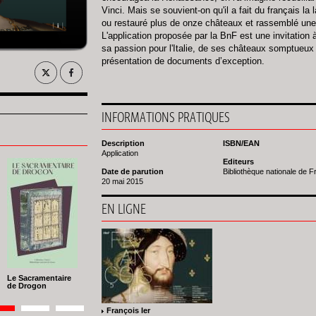
Vinci. Mais se souvient-on qu'il a fait du français la 
ou restauré plus de onze châteaux et rassemblé un
L'application proposée par la BnF est une invitation à
sa passion pour l'Italie, de ses châteaux somptueux e
présentation de documents d’exception.
INFORMATIONS PRATIQUES
Description
ISBN/EAN
Application
Editeurs
Date de parution
Bibliothèque nationale de 
20 mai 2015
EN LIGNE
Le Sacramentaire
de Drogon
ion
François Ier
ge
Page
2
Page
3