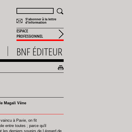
Rechercher
S'abonner à la lettre
d'information
ESPACE
PROFESSIONNEL
BNF ÉDITEUR
 de Magali Vène
 vaincu à Pavie, on fit
 entre toutes ; parce qu'il
t les derniers soupirs de Léonard de