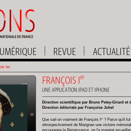
UMÉRIQUE
REVUE
ACTUALITÉ
is Ier
er
FRANÇOIS I
UNE APPLICATION IPAD ET IPHONE
Direction scientifique par Bruno Petey-Girard et
Direction éditoriale par Françoise Juhel
er
Que sait-on vraiment de François I
? Parce qu'il fut
rétrospectivement de Marignan une victoire mémorable
encouragea la Renaissance, on l'a imaginé recueillan