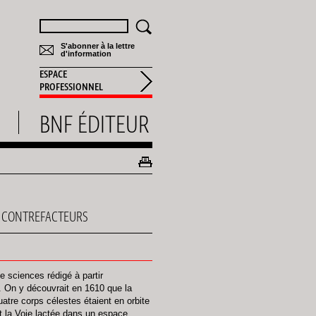
Rechercher
S'abonner à la lettre
d'information
ESPACE
PROFESSIONNEL
BNF ÉDITEUR
ES CONTREFACTEURS
de sciences rédigé à partir
. On y découvrait en 1610 que la
atre corps célestes étaient en orbite
it la Voie lactée dans un espace