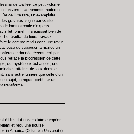
 dessins de Galilée, ce petit volume
e de l’univers. L’astronomie moderne
. De ce livre rare, un exemplaire
e des gravures, signé par Galilée,
iade internationale d’experts
is fut formel : il s’agissait bien de
s. Le résultat de leurs travaux
faire le compte rendu dans une revue
udacieuse de supposer la mariée un
 conférence donnée récemment par
nous retrace la progression de cette
ges, de mystérieux échanges, une
rdinaires affaires de faux dans le
t, sans autre lumière que celle d’un
du sujet, le regard porté sur un
nt transformé.
t à l’Institut universitaire européen
 Miami et reçu une bourse
ies in America (Columbia University),