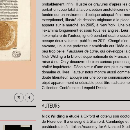
probablement infini. Illustré de gravures d’après les
portait un coup fatal à la conception aristotélicienn
fondée sur un instrument d’optique adéquat était née
exceptionnel, illustré de dessins originaux à la plac
apparut sur le marché, en 2005, à New York. Une plé
l’examina longuement et sous tous les angles. Leur av
l’exemplaire de l’auteur, ignoré pendant quatre siècle
occupe deux volumes publiés en 2011. Chargé d’en 
savante, un jeune professeur américain eut l’idée a
peu trop belle.
Faussaire de Lune
, qui développe la
Nick Wilding à la Bibliothèque nationale de France, 
mise à nu. On y découvre de bien curieux personna
réalité inquiétante. Découvreur d’une des plus extrao
domaine du livre, l’auteur nous montre aussi commen
doute libérateur, appuyé sur une bonne connaissance 
objet apparemment si désirable peut être radicaleme
Collection Conférences Léopold Delisle
AUTEURS
Nick Wilding
a étudié à Oxford et obtenu son doctora
de Florence. Il a enseigné à Stanford, Cambridge et
postdoctorale à l’Italian Academy for Advanced Stud