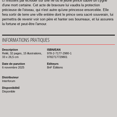
ci finissent par échouer sur une île où le jeune prince sauve un cygne
d'une mort certaine. Cet acte de bravoure lui vaudra la protection
précieuse de l'oiseau, qui n'est autre qu'une princesse ensorcelée. Elle
fera sortir de terre une ville entière dont le prince sera sacré souverain, lui
permettra de revenir voir son père et hanter ses bourreaux, et lui assurera
la fortune et peut-être l'amour.
INFORMATIONS PRATIQUES
Description
ISBN/EAN
Relié, 32 pages, 15 illustrations,
978-2-7177-2980-1
33 x 26,5 cm
9782717729801
Date de parution
Editeurs
6 novembre 2025
BnF Éditions
Distributeur
Interforum
Disponibilité
Disponible