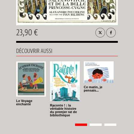
23,90 €
DÉCOUVRIR AUSSI
Ce matin, je
pensais...
Le Voyage
enchanté
Raconte ! : la
véritable histoire
du premier rat de
bibliothèque
Pagination
Page
1
Page
2
Page
3