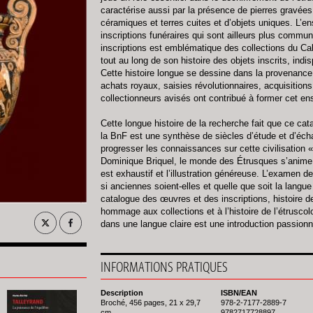
caractérise aussi par la présence de pierres gravées,
céramiques et terres cuites et d’objets uniques. L’en
inscriptions funéraires qui sont ailleurs plus commu
inscriptions est emblématique des collections du Ca
tout au long de son histoire des objets inscrits, indisp
Cette histoire longue se dessine dans la provenance 
achats royaux, saisies révolutionnaires, acquisition
collectionneurs avisés ont contribué à former cet e
Cette longue histoire de la recherche fait que ce ca
la BnF est une synthèse de siècles d’étude et d’éch
progresser les connaissances sur cette civilisation
Dominique Briquel, le monde des Étrusques s’anime d
est exhaustif et l’illustration généreuse. L’examen 
si anciennes soient-elles et quelle que soit la langue
catalogue des œuvres et des inscriptions, histoire de 
hommage aux collections et à l’histoire de l’étrusco
dans une langue claire est une introduction passionna
INFORMATIONS PRATIQUES
Description
ISBN/EAN
Broché, 456 pages, 21 x 29,7
978-2-7177-2889-7
cm
9782717728897