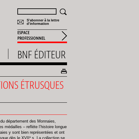
Rechercher
S'abonner à la lettre
d'information
ESPACE
PROFESSIONNEL
BNF ÉDITEUR
TIONS ÉTRUSQUES
ue du département des Monnaies,
s médailles – reflète l’histoire longue
naies y sont bien représentées et ont
e
usque dès le XVII
s. La collection se