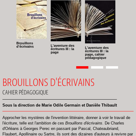
Brouillons
L'aventure des
d'écrivains
L'aventure des
écritures III : la
écritures III : la
page
page, cahier
pédagogique
Pagination
Page
1
Page
2
Page
3
BROUILLONS D'ÉCRIVAINS
CAHIER PÉDAGOGIQUE
Sous la direction de Marie Odile Germain et Danièle Thibault
Approcher les mystères de l'invention littéraire, donner à voir le travail de
l'écriture, telle est l'ambition de ces
Brouillons d'écrivains
. De Charles
d'Orléans à Georges Perec en passant par Pascal, Chateaubriand,
Flaubert, Apollinaire ou Sartre, ils sont des dizaines d'auteurs à revivre par