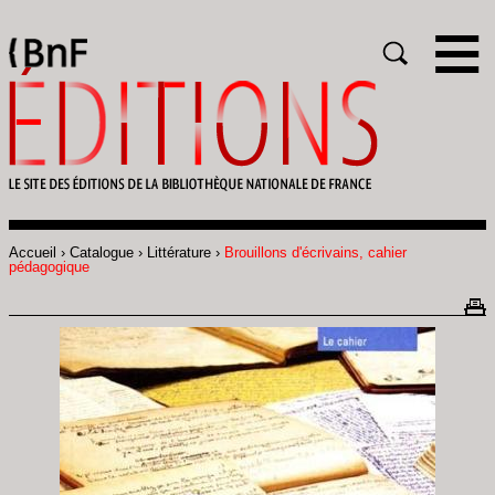
Gestion des cookies
Rechercher
Accueil
Catalogue
Littérature
Brouillons d'écrivains, cahier
Fil
pédagogique
d'Ariane