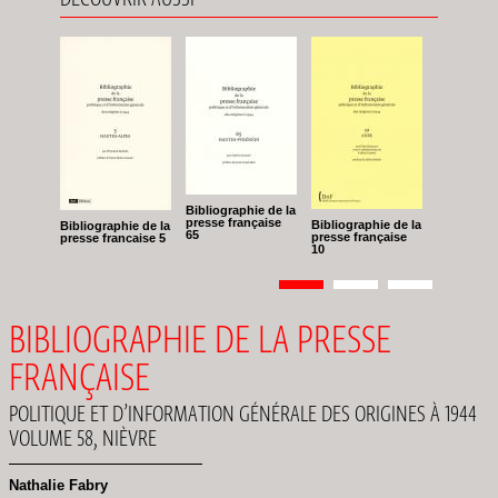
Bibliographie de la
presse française
Bibliographie de la
Bibliographie de la
65
presse française
presse francaise 5
10
Pagination
Page
1
Page
2
Page
3
BIBLIOGRAPHIE DE LA PRESSE
FRANÇAISE
POLITIQUE ET D’INFORMATION GÉNÉRALE DES ORIGINES À 1944
VOLUME 58, NIÈVRE
Nathalie Fabry