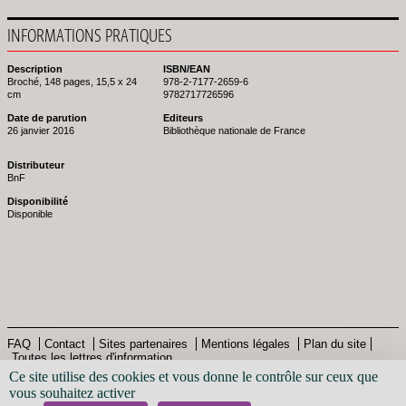
INFORMATIONS PRATIQUES
Description
ISBN/EAN
Broché, 148 pages, 15,5 x 24
978-2-7177-2659-6
cm
9782717726596
Date de parution
Editeurs
26 janvier 2016
Bibliothèque nationale de France
Distributeur
BnF
Disponibilité
Disponible
FAQ
Contact
Sites partenaires
Mentions légales
Plan du site
Toutes les lettres d'information
Pied
© Bibliothèque nationale de France - 2013
Ce site utilise des cookies et vous donne le contrôle sur ceux que
de
vous souhaitez activer
page