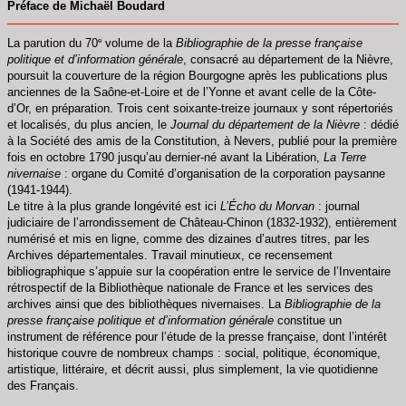
Préface de Michaël Boudard
e
La parution du 70
volume de la
Bibliographie de la presse française
politique et d’information générale
, consacré au département de la Nièvre,
poursuit la couverture de la région Bourgogne après les publications plus
anciennes de la Saône-et-Loire et de l’Yonne et avant celle de la Côte-
d’Or, en préparation. Trois cent soixante-treize journaux y sont répertoriés
et localisés, du plus ancien, le
Journal du département de la Nièvre
: dédié
à la Société des amis de la Constitution, à Nevers, publié pour la première
fois en octobre 1790 jusqu’au dernier-né avant la Libération,
La Terre
nivernaise
: organe du Comité d’organisation de la corporation paysanne
(1941-1944).
Le titre à la plus grande longévité est ici
L’Écho du Morvan
: journal
judiciaire de l’arrondissement de Château-Chinon (1832-1932), entièrement
numérisé et mis en ligne, comme des dizaines d’autres titres, par les
Archives départementales. Travail minutieux, ce recensement
bibliographique s’appuie sur la coopération entre le service de l’Inventaire
rétrospectif de la Bibliothèque nationale de France et les services des
archives ainsi que des bibliothèques nivernaises. La
Bibliographie de la
presse française politique et d’information générale
constitue un
instrument de référence pour l’étude de la presse française, dont l’intérêt
historique couvre de nombreux champs : social, politique, économique,
artistique, littéraire, et décrit aussi, plus simplement, la vie quotidienne
des Français.