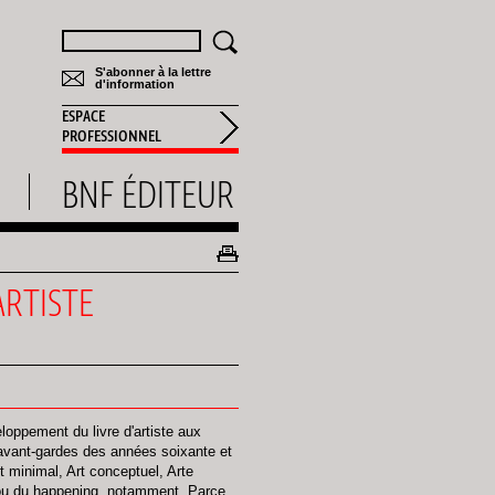
Rechercher
S'abonner à la lettre
d'information
ESPACE
PROFESSIONNEL
BNF ÉDITEUR
ARTISTE
oppement du livre d'artiste aux
 avant-gardes des années soixante et
rt minimal, Art conceptuel, Arte
e ou du happening, notamment. Parce