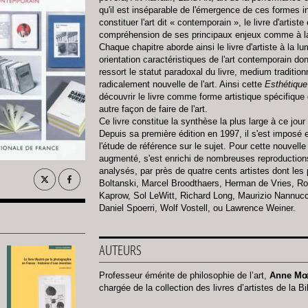
qu'il est inséparable de l'émergence de ces formes in
constituer l'art dit « contemporain », le livre d'artist
compréhension de ses principaux enjeux comme à la 
Chaque chapitre aborde ainsi le livre d'artiste à la 
orientation caractéristiques de l'art contemporain dont 
ressort le statut paradoxal du livre, medium traditio
radicalement nouvelle de l'art. Ainsi cette
Esthétique 
découvrir le livre comme forme artistique spécifique qu
autre façon de faire de l'art.
Ce livre constitue la synthèse la plus large à ce jour
Depuis sa première édition en 1997, il s'est imposé
l'étude de référence sur le sujet. Pour cette nouvelle 
augmenté, s'est enrichi de nombreuses reproductions
analysés, par près de quatre cents artistes dont les 
Boltanski, Marcel Broodthaers, Herman de Vries, Robe
Kaprow, Sol LeWitt, Richard Long, Maurizio Nannucc
Daniel Spoerri, Wolf Vostell, ou Lawrence Weiner.
AUTEURS
Professeur émérite de philosophie de l’art,
Anne Mœg
chargée de la collection des livres d’artistes de la B