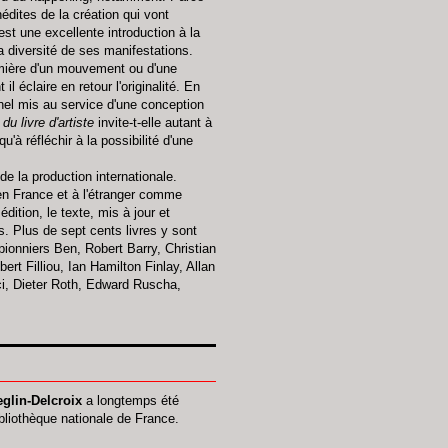
édites de la création qui vont
e est une excellente introduction à la
diversité de ses manifestations.
lumière d'un mouvement ou d'une
il éclaire en retour l'originalité. En
nnel mis au service d'une conception
du livre d'artiste
invite-t-elle autant à
'à réfléchir à la possibilité d'une
 de la production internationale.
 en France et à l'étranger comme
édition, le texte, mis à jour et
. Plus de sept cents livres y sont
pionniers Ben, Robert Barry, Christian
rt Filliou, Ian Hamilton Finlay, Allan
i, Dieter Roth, Edward Ruscha,
lin-Delcroix
a longtemps été
ibliothèque nationale de France.