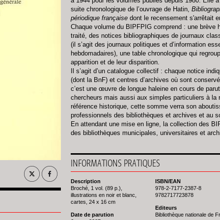
à 1944 pour les volumes publiés depuis 1980. Elle 
suite chronologique de l’ouvrage de Hatin,
Bibliograp
périodique française
dont le recensement s'arrêtait e
Chaque volume du BIPFPIG comprend : une brève hi
traité, des notices bibliographiques de journaux clas
(il s’agit des journaux politiques et d’information es
hebdomadaires), une table chronologique qui regroupe
apparition et de leur disparition.
Il s’agit d’un catalogue collectif : chaque notice ind
(dont la BnF) et centres d’archives où sont conserv
c’est une œuvre de longue haleine en cours de paruti
chercheurs mais aussi aux simples particuliers à la 
référence historique, cette somme verra son aboutis
professionnels des bibliothèques et archives et au sou
En attendant une mise en ligne, la collection des BI
des bibliothèques municipales, universitaires et arc
INFORMATIONS PRATIQUES
Description
ISBN/EAN
Broché, 1 vol. (89 p.),
978-2-7177-2387-8
illustrations en noir et blanc,
9782717723878
cartes, 24 x 16 cm
Editeurs
Date de parution
Bibliothèque nationale de 