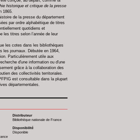
a été conçue, au départ, comme la
hie historique et critique de la presse
n 1865.
stoire de la presse du département
sées par ordre alphabétique de titres
sentiellement quotidiens et
 les titres selon l’année de leur
ique les cotes dans les bibliothèques
és les journaux. Débutée en 1964,
on. Particulièrement utile aux
recherche d'une information ou d'une
sement grâce à la collaboration des
tien des collectivités territoriales.
PFPIG est consultable dans la plupart
hives départementales.
Distributeur
Bibliothèque nationale de France
Disponibilité
Disponible
France