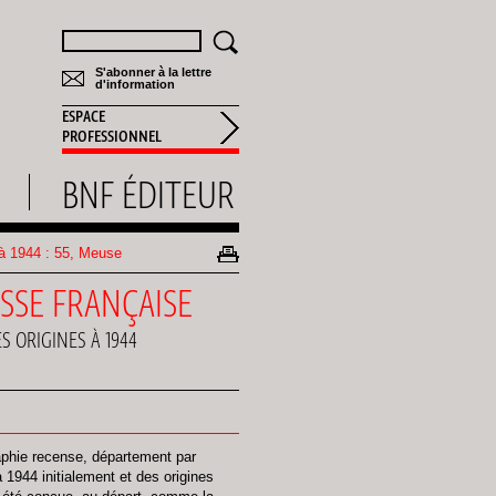
Rechercher
S'abonner à la lettre
d'information
ESPACE
PROFESSIONNEL
BNF ÉDITEUR
s à 1944 : 55, Meuse
ESSE FRANÇAISE
S ORIGINES À 1944
aphie recense, département par
 1944 initialement et des origines