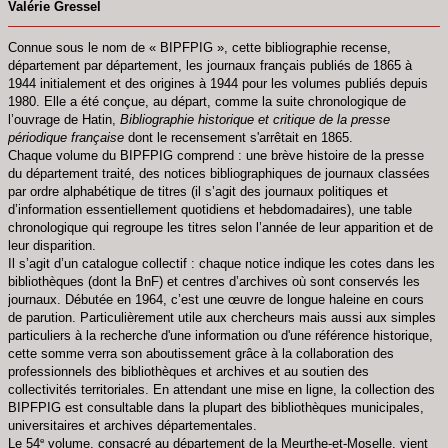
Valérie Gressel
Connue sous le nom de « BIPFPIG », cette bibliographie recense,
département par département, les journaux français publiés de 1865 à
1944 initialement et des origines à 1944 pour les volumes publiés depuis
1980. Elle a été conçue, au départ, comme la suite chronologique de
l’ouvrage de Hatin,
Bibliographie historique et critique de la presse
périodique française
dont le recensement s'arrêtait en 1865.
Chaque volume du BIPFPIG comprend : une brève histoire de la presse
du département traité, des notices bibliographiques de journaux classées
par ordre alphabétique de titres (il s’agit des journaux politiques et
d’information essentiellement quotidiens et hebdomadaires), une table
chronologique qui regroupe les titres selon l’année de leur apparition et de
leur disparition.
Il s’agit d’un catalogue collectif : chaque notice indique les cotes dans les
bibliothèques (dont la BnF) et centres d’archives où sont conservés les
journaux. Débutée en 1964, c’est une œuvre de longue haleine en cours
de parution. Particulièrement utile aux chercheurs mais aussi aux simples
particuliers à la recherche d'une information ou d'une référence historique,
cette somme verra son aboutissement grâce à la collaboration des
professionnels des bibliothèques et archives et au soutien des
collectivités territoriales. En attendant une mise en ligne, la collection des
BIPFPIG est consultable dans la plupart des bibliothèques municipales,
universitaires et archives départementales.
e
Le 54
volume, consacré au département de la Meurthe-et-Moselle, vient