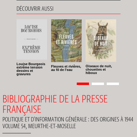
DÉCOUVRIR AUSSI
Louise Bourgeois
Oiseaux de nuit,
Fleuves et rivières,
extrême tension
chouettes et
au fil de l'eau
dessins et
hiboux
gravures
Pagination
Page
1
Page
2
Page
3
BIBLIOGRAPHIE DE LA PRESSE
FRANÇAISE
POLITIQUE ET D'INFORMATION GÉNÉRALE : DES ORIGINES À 1944
VOLUME 54, MEURTHE-ET-MOSELLE