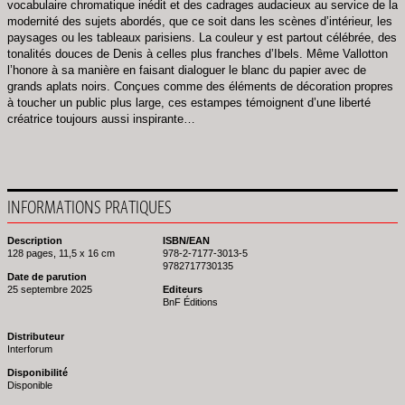
vocabulaire chromatique inédit et des cadrages audacieux au service de la
modernité des sujets abordés, que ce soit dans les scènes d’intérieur, les
paysages ou les tableaux parisiens. La couleur y est partout célébrée, des
tonalités douces de Denis à celles plus franches d’Ibels. Même Vallotton
l’honore à sa manière en faisant dialoguer le blanc du papier avec de
grands aplats noirs. Conçues comme des éléments de décoration propres
à toucher un public plus large, ces estampes témoignent d’une liberté
créatrice toujours aussi inspirante…
INFORMATIONS PRATIQUES
Description
ISBN/EAN
128 pages, 11,5 x 16 cm
978-2-7177-3013-5
9782717730135
Date de parution
25 septembre 2025
Editeurs
BnF Éditions
Distributeur
Interforum
Disponibilité
Disponible