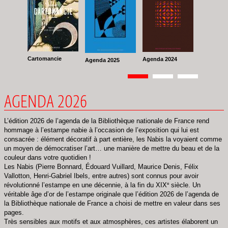
Cartomancie
Agenda 2024
Agenda 2025
Pagination
Page
1
Page
2
Page
3
AGENDA 2026
L’édition 2026 de l’agenda de la Bibliothèque nationale de France rend
hommage à l’estampe nabie à l’occasion de l’exposition qui lui est
consacrée : élément décoratif à part entière, les Nabis la voyaient comme
un moyen de démocratiser l’art… une manière de mettre du beau et de la
couleur dans votre quotidien !
Les Nabis (Pierre Bonnard, Édouard Vuillard, Maurice Denis, Félix
Vallotton, Henri-Gabriel Ibels, entre autres) sont connus pour avoir
e
révolutionné l’estampe en une décennie, à la fin du XIX
siècle. Un
véritable âge d’or de l’estampe originale que l’édition 2026 de l’agenda de
la Bibliothèque nationale de France a choisi de mettre en valeur dans ses
pages.
Très sensibles aux motifs et aux atmosphères, ces artistes élaborent un